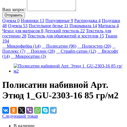
Ваш запрос:
Отправить
Одеяла
0
Новинки
13
Популярные
9
Распродажа
4
Подушки
48
Одеяла
53
Постельное белье
11
Покрывала
14
Матрасы
4
Чехол для матрасов
8
Детский текстиль
22
Текстиль для
гостиниц
28
Текстиль для общежитий и хостелов
15
Ткани
194
Микрофибра (14)
Полисатин (96)
Полиэстер (20)
Поплекс (7)
Поплин (28)
Страйп-сатин (12)
Велсофт
(14)
Микросатин (3)
Полисатин набивной Арт.
Этюд 1_GU-2303-16 85 гр/м2
Следующий товар
В наличии