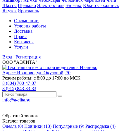
Хасавюрт
Химки
Чебоксары
Челябинск
Череповец
Чита
Шахты
Щёлково
Электросталь
Энгельс
Южно-Сахалинск
Якутск
Ярославль
О компании
Условия работы
Доставка
Прайс
Контакты
Услуги
Вход
|
Регистрация
ООО "АЭЛИТА"
Адрес:
Иваново
,
ул. Окуловой, 70
Режим работы: с 8:00 до 17:00 по МСК
8 (804) 700-47-07
8 (915) 843-33-33
info@a-elita.su
Обратный звонок
Каталог товаров
Одеяла (0)
Новинки (13)
Популярные (9)
Распродажа (4)