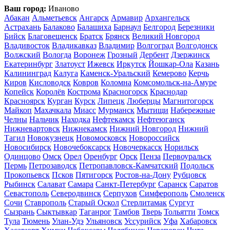
Ваш город:
Иваново
Абакан
Альметьевск
Ангарск
Армавир
Архангельск
Астрахань
Балаково
Балашиха
Барнаул
Белгород
Березники
Бийск
Благовещенск
Братск
Брянск
Великий Новгород
Владивосток
Владикавказ
Владимир
Волгоград
Волгодонск
Волжский
Вологда
Воронеж
Грозный
Дербент
Дзержинск
Екатеринбург
Златоуст
Ижевск
Иркутск
Йошкар-Ола
Казань
Калининград
Калуга
Каменск-Уральский
Кемерово
Керчь
Киров
Кисловодск
Ковров
Коломна
Комсомольск-на-Амуре
Копейск
Королёв
Кострома
Красногорск
Краснодар
Красноярск
Курган
Курск
Липецк
Люберцы
Магнитогорск
Майкоп
Махачкала
Миасс
Мурманск
Мытищи
Набережные
Челны
Нальчик
Находка
Нефтекамск
Нефтеюганск
Нижневартовск
Нижнекамск
Нижний Новгород
Нижний
Тагил
Новокузнецк
Новомосковск
Новороссийск
Новосибирск
Новочебоксарск
Новочеркасск
Норильск
Одинцово
Омск
Орел
Оренбург
Орск
Пенза
Первоуральск
Пермь
Петрозаводск
Петропавловск-Камчатский
Подольск
Прокопьевск
Псков
Пятигорск
Ростов-на-Дону
Рубцовск
Рыбинск
Салават
Самара
Санкт-Петербург
Саранск
Саратов
Севастополь
Северодвинск
Серпухов
Симферополь
Смоленск
Сочи
Ставрополь
Старый Оскол
Стерлитамак
Сургут
Сызрань
Сыктывкар
Таганрог
Тамбов
Тверь
Тольятти
Томск
Тула
Тюмень
Улан-Удэ
Ульяновск
Уссурийск
Уфа
Хабаровск