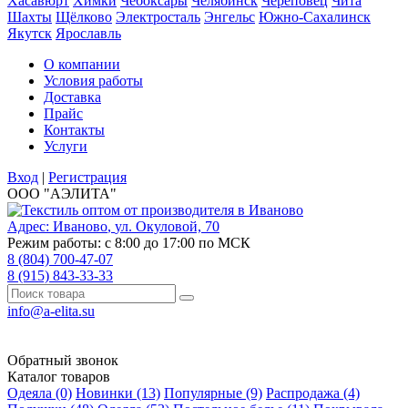
Хасавюрт
Химки
Чебоксары
Челябинск
Череповец
Чита
Шахты
Щёлково
Электросталь
Энгельс
Южно-Сахалинск
Якутск
Ярославль
О компании
Условия работы
Доставка
Прайс
Контакты
Услуги
Вход
|
Регистрация
ООО "АЭЛИТА"
Адрес:
Иваново
,
ул. Окуловой, 70
Режим работы: с 8:00 до 17:00 по МСК
8 (804) 700-47-07
8 (915) 843-33-33
info@a-elita.su
Обратный звонок
Каталог товаров
Одеяла (0)
Новинки (13)
Популярные (9)
Распродажа (4)