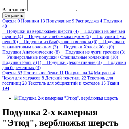
Ваш запрос:
Отправить
Одеяла
0
Новинки
13
Популярные
9
Распродажа
4
Подушки
48
Подушки из верблюжьей шерсти (4)
Подушки из овечьей
шерсти (4)
Подушки с лебяжьим пухом (5)
Подушки Пух-
перо (0)
Подушки из бамбукового волокна (6)
Подушки с
эвкалиптовым волокном (3)
Подушки Холофайбер (0)
Подушки Анатомические (8)
Подушки из лузги гречихи (3)
Универсальные подушки / Специальные коллекции (10)
Подушки Family (1)
Подушки Декоративные (3)
Подушки
для беременных (3)
Одеяла
53
Постельное белье
11
Покрывала
14
Матрасы
4
Чехол для матрасов
8
Детский текстиль
22
Текстиль для
гостиниц
28
Текстиль для общежитий и хостелов
15
Ткани
194
Подушка 2-х камерная
"Этюд", верблюжья шерсть