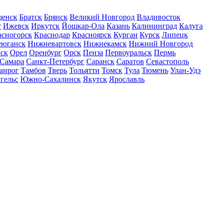
щенск
Братск
Брянск
Великий Новгород
Владивосток
т
Ижевск
Иркутск
Йошкар-Ола
Казань
Калининград
Калуга
асногорск
Краснодар
Красноярск
Курган
Курск
Липецк
еюганск
Нижневартовск
Нижнекамск
Нижний Новгород
ск
Орел
Оренбург
Орск
Пенза
Первоуральск
Пермь
Самара
Санкт-Петербург
Саранск
Саратов
Севастополь
анрог
Тамбов
Тверь
Тольятти
Томск
Тула
Тюмень
Улан-Удэ
гельс
Южно-Сахалинск
Якутск
Ярославль