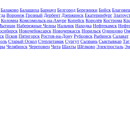
Балаково
Балашиха
Барнаул
Белгород
Березники
Бийск
Благове
гда
Воронеж
Грозный
Дербент
Дзержинск
Екатеринбург
Златоус
Коломна
Комсомольск-на-Амуре
Копейск
Королёв
Кострома
Кр
Мытищи
Набережные Челны
Нальчик
Находка
Нефтекамск
Нефт
осибирск
Новочебоксарск
Новочеркасск
Норильск
Одинцово
Ом
ск
Псков
Пятигорск
Ростов-на-Дону
Рубцовск
Рыбинск
Салават
оль
Старый Оскол
Стерлитамак
Сургут
Сызрань
Сыктывкар
Таг
ары
Челябинск
Череповец
Чита
Шахты
Щёлково
Электросталь
Эн