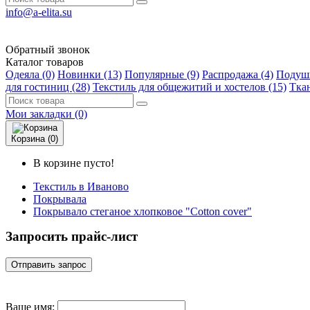
info@a-elita.su
Обратный звонок
Каталог товаров
Одеяла (0)
Новинки (13)
Популярные (9)
Распродажа (4)
Подушк
для гостиниц (28)
Текстиль для общежитий и хостелов (15)
Ткан
Мои закладки (0)
Корзина (0)
В корзине пусто!
Текстиль в Иваново
Покрывала
Покрывало стеганое хлопковое "Cotton cover"
Запросить прайс-лист
Отправить запрос
Ваше имя: