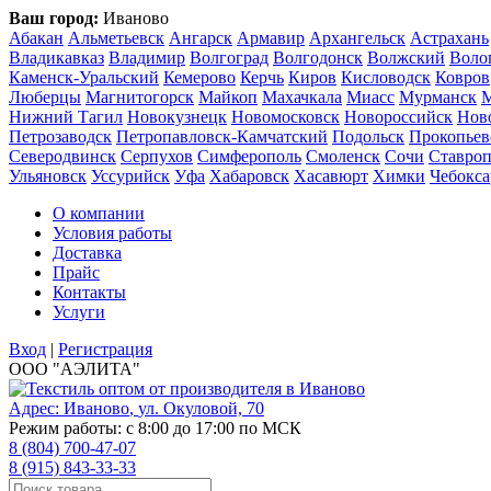
Ваш город:
Иваново
Абакан
Альметьевск
Ангарск
Армавир
Архангельск
Астрахань
Владикавказ
Владимир
Волгоград
Волгодонск
Волжский
Воло
Каменск-Уральский
Кемерово
Керчь
Киров
Кисловодск
Ковров
Люберцы
Магнитогорск
Майкоп
Махачкала
Миасс
Мурманск
Нижний Тагил
Новокузнецк
Новомосковск
Новороссийск
Нов
Петрозаводск
Петропавловск-Камчатский
Подольск
Прокопьев
Северодвинск
Серпухов
Симферополь
Смоленск
Сочи
Ставроп
Ульяновск
Уссурийск
Уфа
Хабаровск
Хасавюрт
Химки
Чебокс
О компании
Условия работы
Доставка
Прайс
Контакты
Услуги
Вход
|
Регистрация
ООО "АЭЛИТА"
Адрес:
Иваново
,
ул. Окуловой, 70
Режим работы: с 8:00 до 17:00 по МСК
8 (804) 700-47-07
8 (915) 843-33-33