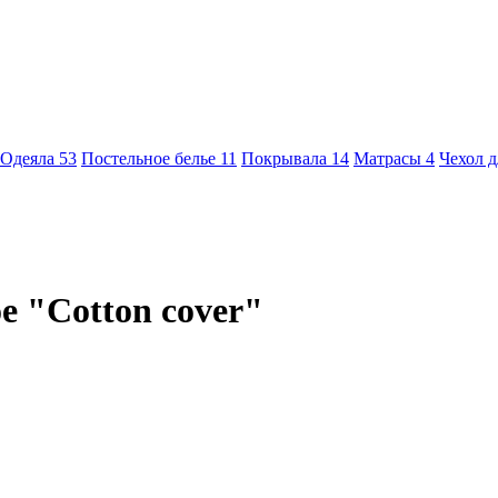
Одеяла
53
Постельное белье
11
Покрывала
14
Матрасы
4
Чехол 
е "Cotton cover"