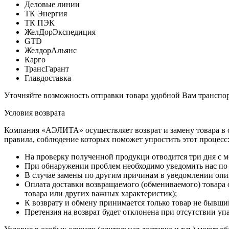
Деловые линии
ТК Энергия
ТК ПЭК
ЖелДорЭкспедиция
GTD
ЖелдорАльянс
Карго
ТрансГарант
Главдоставка
Уточняйте возможность отправки товара удобной Вам транспор
Условия возврата
Компания «АЭЛИТА» осуществляет возврат и замену товара в со
правила, соблюдение которых поможет упростить этот процесс
На проверку полученной продукци отводится три дня с мо
При обнаружении проблем необходимо уведомить нас по
В случае замены по другим причинам в уведомлении опи
Оплата доставки возвращаемого (обмениваемого) товара о
товара или других важных характеристик);
К возврату и обмену принимается только товар не бывши
Претензия на возврат будет отклонена при отсутствии у