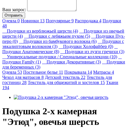
Ваш запрос:
Отправить
Одеяла
0
Новинки
13
Популярные
9
Распродажа
4
Подушки
48
Подушки из верблюжьей шерсти (4)
Подушки из овечьей
шерсти (4)
Подушки с лебяжьим пухом (5)
Подушки Пух-
перо (0)
Подушки из бамбукового волокна (6)
Подушки с
эвкалиптовым волокном (3)
Подушки Холофайбер (0)
Подушки Анатомические (8)
Подушки из лузги гречихи (3)
Универсальные подушки / Специальные коллекции (10)
Подушки Family (1)
Подушки Декоративные (3)
Подушки
для беременных (3)
Одеяла
53
Постельное белье
11
Покрывала
14
Матрасы
4
Чехол для матрасов
8
Детский текстиль
22
Текстиль для
гостиниц
28
Текстиль для общежитий и хостелов
15
Ткани
194
Подушка 2-х камерная
"Этюд", овечья шерсть