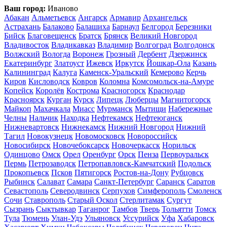
Ваш город:
Иваново
Абакан
Альметьевск
Ангарск
Армавир
Архангельск
Астрахань
Балаково
Балашиха
Барнаул
Белгород
Березники
Бийск
Благовещенск
Братск
Брянск
Великий Новгород
Владивосток
Владикавказ
Владимир
Волгоград
Волгодонск
Волжский
Вологда
Воронеж
Грозный
Дербент
Дзержинск
Екатеринбург
Златоуст
Ижевск
Иркутск
Йошкар-Ола
Казань
Калининград
Калуга
Каменск-Уральский
Кемерово
Керчь
Киров
Кисловодск
Ковров
Коломна
Комсомольск-на-Амуре
Копейск
Королёв
Кострома
Красногорск
Краснодар
Красноярск
Курган
Курск
Липецк
Люберцы
Магнитогорск
Майкоп
Махачкала
Миасс
Мурманск
Мытищи
Набережные
Челны
Нальчик
Находка
Нефтекамск
Нефтеюганск
Нижневартовск
Нижнекамск
Нижний Новгород
Нижний
Тагил
Новокузнецк
Новомосковск
Новороссийск
Новосибирск
Новочебоксарск
Новочеркасск
Норильск
Одинцово
Омск
Орел
Оренбург
Орск
Пенза
Первоуральск
Пермь
Петрозаводск
Петропавловск-Камчатский
Подольск
Прокопьевск
Псков
Пятигорск
Ростов-на-Дону
Рубцовск
Рыбинск
Салават
Самара
Санкт-Петербург
Саранск
Саратов
Севастополь
Северодвинск
Серпухов
Симферополь
Смоленск
Сочи
Ставрополь
Старый Оскол
Стерлитамак
Сургут
Сызрань
Сыктывкар
Таганрог
Тамбов
Тверь
Тольятти
Томск
Тула
Тюмень
Улан-Удэ
Ульяновск
Уссурийск
Уфа
Хабаровск