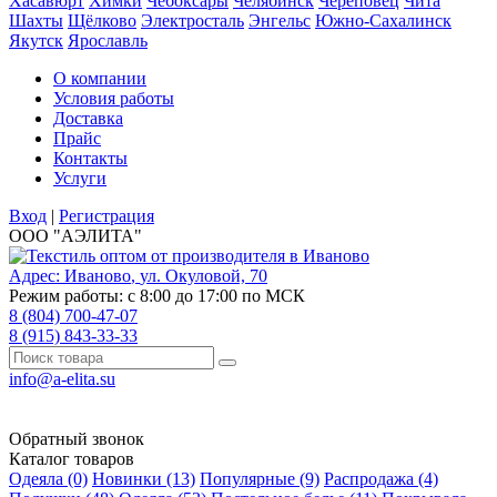
Хасавюрт
Химки
Чебоксары
Челябинск
Череповец
Чита
Шахты
Щёлково
Электросталь
Энгельс
Южно-Сахалинск
Якутск
Ярославль
О компании
Условия работы
Доставка
Прайс
Контакты
Услуги
Вход
|
Регистрация
ООО "АЭЛИТА"
Адрес:
Иваново
,
ул. Окуловой, 70
Режим работы: с 8:00 до 17:00 по МСК
8 (804) 700-47-07
8 (915) 843-33-33
info@a-elita.su
Обратный звонок
Каталог товаров
Одеяла (0)
Новинки (13)
Популярные (9)
Распродажа (4)