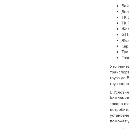
Бай
Дел
ТК 
ТК 
Жел
GT
Жел
Кар
Тра
Гла
Уточняйте
транспорт
груза до 
грузопере
Условия
Компания
товара в 
потребите
установл
поможет у