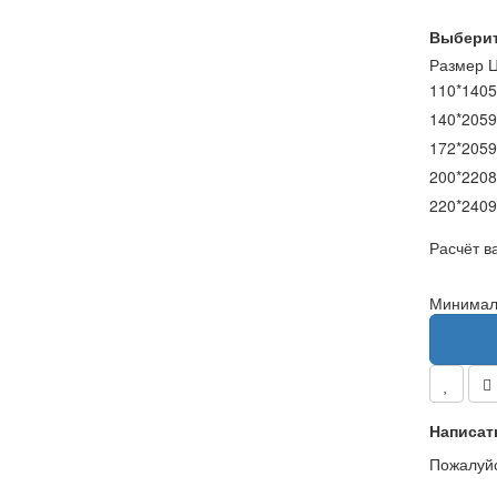
Выберит
Размер
110*140
5
140*205
9
172*205
9
200*220
8
220*240
9
Расчёт в
Минималь
Написат
Пожалуй