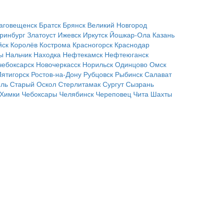
аговещенск
Братск
Брянск
Великий Новгород
ринбург
Златоуст
Ижевск
Иркутск
Йошкар-Ола
Казань
йск
Королёв
Кострома
Красногорск
Краснодар
ы
Нальчик
Находка
Нефтекамск
Нефтеюганск
чебоксарск
Новочеркасск
Норильск
Одинцово
Омск
Пятигорск
Ростов-на-Дону
Рубцовск
Рыбинск
Салават
оль
Старый Оскол
Стерлитамак
Сургут
Сызрань
Химки
Чебоксары
Челябинск
Череповец
Чита
Шахты