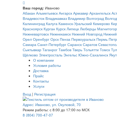
Ваш город:
Иваново
Абакан
Альметьевск
Ангарск
Армавир
Архангельск
Ас
Владивосток
Владикавказ
Владимир
Волгоград
Волгод
Калининград
Калуга
Каменск-Уральский
Кемерово
Кер
Красноярск
Курган
Курск
Липецк
Люберцы
Магнитогор
Нижневартовск
Нижнекамск
Нижний Новгород
Нижний
Орел
Оренбург
Орск
Пенза
Первоуральск
Пермь
Петр
Самара
Санкт-Петербург
Саранск
Саратов
Севастопо
Сыктывкар
Таганрог
Тамбов
Тверь
Тольятти
Томск
Ту
Щёлково
Электросталь
Энгельс
Южно-Сахалинск
Якут
О компании
Условия работы
Доставка
Прайс
Контакты
Услуги
Вход
|
Регистрация
Адрес:
Иваново
,
ул. Окуловой, 70
Режим работы: с 8:00 до 17:00 по МСК
8 (804) 700-47-07