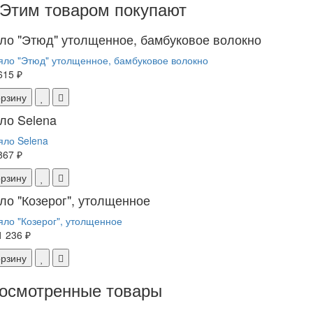
Этим товаром покупают
ло "Этюд" утолщенное, бамбуковое волокно
615 ₽
орзину
ло Selena
867 ₽
орзину
ло "Козерог", утолщенное
1 236 ₽
орзину
осмотренные товары