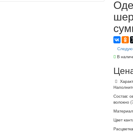
Оде
шер
сум
Следую
В налич
Цен
Характ
Наполните
Состав: о
волокно (
Материал 
Цвет кант
Расцветка