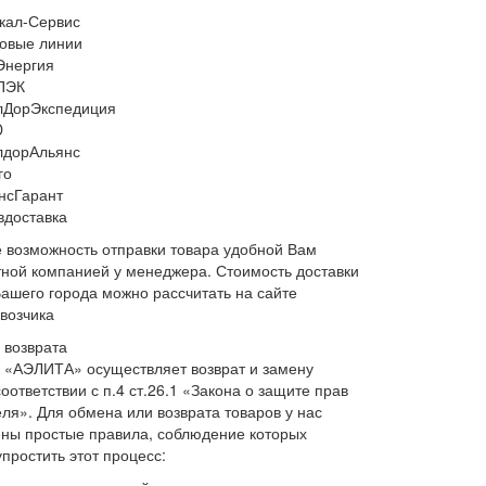
кал-Сервис
овые линии
Энергия
ПЭК
ДорЭкспедиция
D
дорАльянс
го
нсГарант
вдоставка
 возможность отправки товара удобной Вам
ной компанией у менеджера. Стоимость доставки
Вашего города можно рассчитать на сайте
возчика
 возврата
 «АЭЛИТА» осуществляет возврат и замену
соответствии с п.4 ст.26.1 «Закона о защите прав
ля». Для обмена или возврата товаров у нас
ены простые правила, соблюдение которых
простить этот процесс: