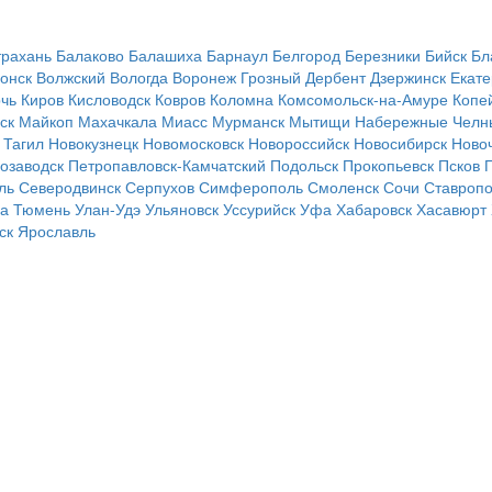
трахань
Балаково
Балашиха
Барнаул
Белгород
Березники
Бийск
Бл
онск
Волжский
Вологда
Воронеж
Грозный
Дербент
Дзержинск
Екате
чь
Киров
Кисловодск
Ковров
Коломна
Комсомольск-на-Амуре
Копе
ск
Майкоп
Махачкала
Миасс
Мурманск
Мытищи
Набережные Челн
 Тагил
Новокузнецк
Новомосковск
Новороссийск
Новосибирск
Ново
озаводск
Петропавловск-Камчатский
Подольск
Прокопьевск
Псков
ль
Северодвинск
Серпухов
Симферополь
Смоленск
Сочи
Ставроп
ла
Тюмень
Улан-Удэ
Ульяновск
Уссурийск
Уфа
Хабаровск
Хасавюрт
ск
Ярославль