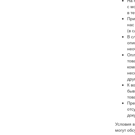
На 
с м
в т
При
нас
(в 
В с
опи
нео
Опл
тов
ком
нес
дру
К в
быв
тов
Пре
отс
док
Условия в
могут об