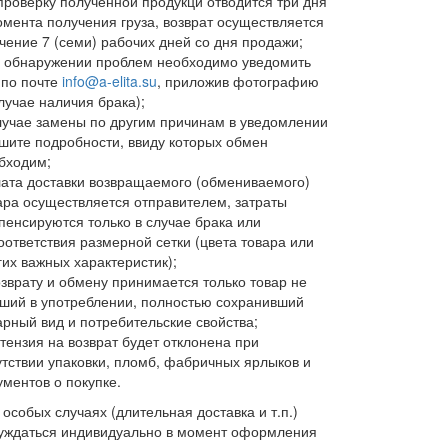
проверку полученной продукци отводится три дня
омента получения груза, возврат осуществляется
ечение 7 (семи) рабочих дней со дня продажи;
 обнаружении проблем необходимо уведомить
 по почте
info@a-elita.su
, приложив фотографию
случае наличия брака);
лучае замены по другим причинам в уведомлении
шите подробности, ввиду которых обмен
бходим;
ата доставки возвращаемого (обмениваемого)
ара осуществляется отправителем, затраты
пенсируются только в случае брака или
оответствия размерной сетки (цвета товара или
гих важных характеристик);
озврату и обмену принимается только товар не
ший в употреблении, полностью сохранивший
арный вид и потребительские свойства;
тензия на возврат будет отклонена при
утствии упаковки, пломб, фабричных ярлыков и
ументов о покупке.
 особых случаях (длительная доставка и т.п.)
суждаться индивидуально в момент оформления