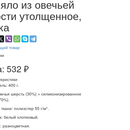
яло из овечьей
сти утолщенное,
ка
щий товар
ии
а:
532 ₽
еристики
ль: 400 г.
вечья шерсть (30%) + силиконизированное
70%).
ткани: полиэстер 55 г/м².
а: белый хлопковый.
: разноцветная.