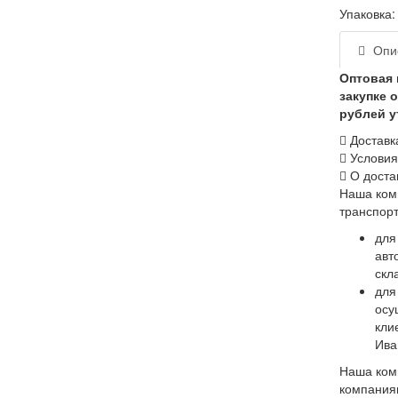
Упаковка: 
Опи
Оптовая 
закупке о
рублей у
Доставк
Условия
О доста
Наша ком
транспорт
для
авт
скл
для
осу
кли
Ива
Наша ком
компаниям