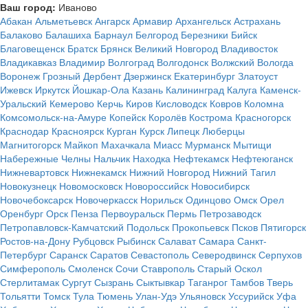
Ваш город:
Иваново
Абакан
Альметьевск
Ангарск
Армавир
Архангельск
Астрахань
Балаково
Балашиха
Барнаул
Белгород
Березники
Бийск
Благовещенск
Братск
Брянск
Великий Новгород
Владивосток
Владикавказ
Владимир
Волгоград
Волгодонск
Волжский
Вологда
Воронеж
Грозный
Дербент
Дзержинск
Екатеринбург
Златоуст
Ижевск
Иркутск
Йошкар-Ола
Казань
Калининград
Калуга
Каменск-
Уральский
Кемерово
Керчь
Киров
Кисловодск
Ковров
Коломна
Комсомольск-на-Амуре
Копейск
Королёв
Кострома
Красногорск
Краснодар
Красноярск
Курган
Курск
Липецк
Люберцы
Магнитогорск
Майкоп
Махачкала
Миасс
Мурманск
Мытищи
Набережные Челны
Нальчик
Находка
Нефтекамск
Нефтеюганск
Нижневартовск
Нижнекамск
Нижний Новгород
Нижний Тагил
Новокузнецк
Новомосковск
Новороссийск
Новосибирск
Новочебоксарск
Новочеркасск
Норильск
Одинцово
Омск
Орел
Оренбург
Орск
Пенза
Первоуральск
Пермь
Петрозаводск
Петропавловск-Камчатский
Подольск
Прокопьевск
Псков
Пятигорск
Ростов-на-Дону
Рубцовск
Рыбинск
Салават
Самара
Санкт-
Петербург
Саранск
Саратов
Севастополь
Северодвинск
Серпухов
Симферополь
Смоленск
Сочи
Ставрополь
Старый Оскол
Стерлитамак
Сургут
Сызрань
Сыктывкар
Таганрог
Тамбов
Тверь
Тольятти
Томск
Тула
Тюмень
Улан-Удэ
Ульяновск
Уссурийск
Уфа